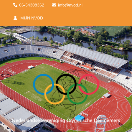
06-54308362
ofni
@nvod.nl
MIJN NVOD