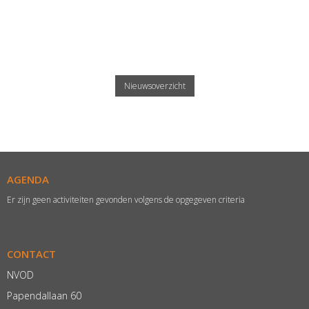
Nieuwsoverzicht
AGENDA
Er zijn geen activiteiten gevonden volgens de opgegeven criteria
CONTACT
NVOD
Papendallaan 60