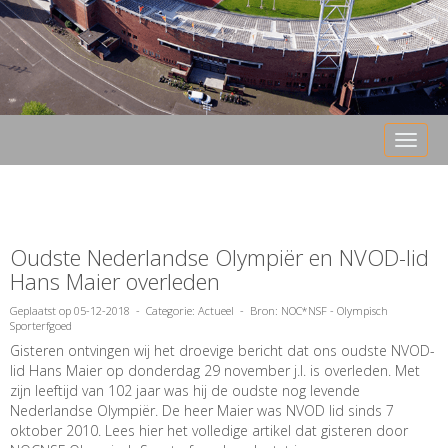
Toggle 
Oudste Nederlandse Olympiër en NVOD-lid
Hans Maier overleden
Geplaatst op 05-12-2018 - Categorie: Actueel - Bron: NOC*NSF - Olympisch
Sporterfgoed
Gisteren ontvingen wij het droevige bericht dat ons oudste NVOD-
lid Hans Maier op donderdag 29 november j.l. is overleden. Met
zijn leeftijd van 102 jaar was hij de oudste nog levende
Nederlandse Olympiër. De heer Maier was NVOD lid sinds 7
oktober 2010. Lees
hier
het volledige artikel dat gisteren door