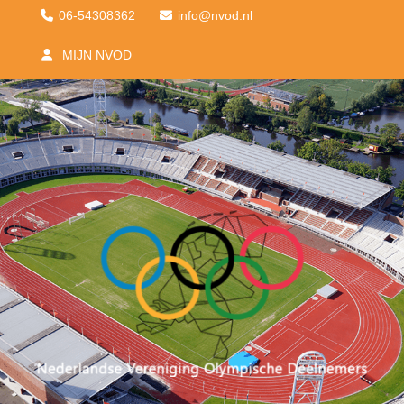
06-54308362
ofni
@nvod.nl
MIJN NVOD