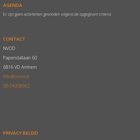
AGENDA
Er zijn geen activiteiten gevonden volgens de opgegeven criteria
CONTACT
NVOD
Papendallaan 60
6816 VD Arnhem
ofni
@nvod.nl
06-54308362
PRIVACY BELEID